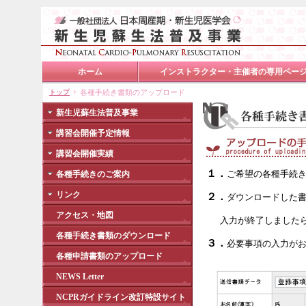
ホーム
インストラクター・主催者の専用ペー
トップ
各種手続き書類のアップロード
新生児蘇生法普及事業
講習会開催予定情報
講習会開催実績
１．
ご希望の各種手続き
各種手続きのご案内
リンク
２．
ダウンロードした
アクセス・地図
入力が終了しました
各種手続き書類のダウンロード
３．
必要事項の入力が
各種申請書類のアップロード
NEWS Letter
NCPRガイドライン改訂特設サイト